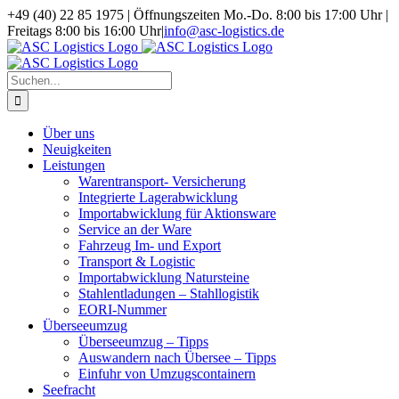
Zum
Facebook
+49 (40) 22 85 1975 | Öffnungszeiten Mo.-Do. 8:00 bis 17:00 Uhr |
Inhalt
Freitags 8:00 bis 16:00 Uhr
|
info@asc-logistics.de
springen
Suche
nach:
Über uns
Neuigkeiten
Leistungen
Warentransport- Versicherung
Integrierte Lagerabwicklung
Importabwicklung für Aktionsware
Service an der Ware
Fahrzeug Im- und Export
Transport & Logistic
Importabwicklung Natursteine
Stahlentladungen – Stahllogistik
EORI-Nummer
Überseeumzug
Überseeumzug – Tipps
Auswandern nach Übersee – Tipps
Einfuhr von Umzugscontainern
Seefracht